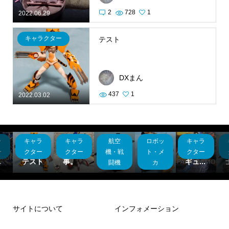
2
728
1
2022.06.29
キャラクター
テスト
DXまん
437
1
2022.03.02
ラ
キャラ
キャラ
航空
ロボッ
キャラ
ダ
最近や
銀河
ドム
バンダ
ィ
ってた
日本戦
キャノ
イフィ
ー
クター
クター
機・戦
ト・メ
クター
.
テスト
事。
車道...
ン
ギュ...
闘機
カ
サイトについて
インフォメーション