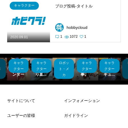
キャラクター
ブログ投稿-タイトル
hobbycloud
1
1072
1
2020.09.01
キャラ
キャラ
ロボッ
キャラ
キャラ
を
ウイン
やり直
プラマ
最近や
バンダ
し
グバイ
しのや
ック
ってた
イフィ
バ
クター
クター
ト・メ
クター
クター
.
ンダー
り直...
ス ...
事。
ギュ...
(
カ
サイトについて
インフォメーション
ユーザーの皆様
ガイドライン