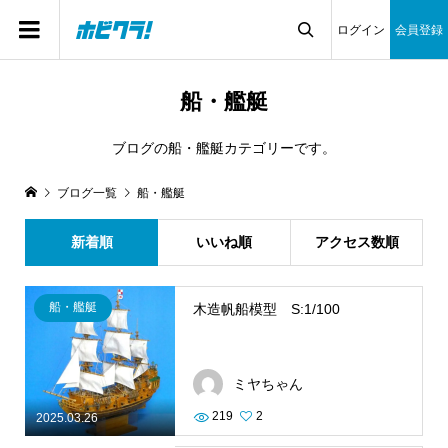
ログイン
会員登録

船・艦艇
ブログの船・艦艇カテゴリーです。
ブログ一覧
船・艦艇
新着順
いいね順
アクセス数順
船・艦艇
木造帆船模型 S:1/100
ミヤちゃん
219
2
2025.03.26