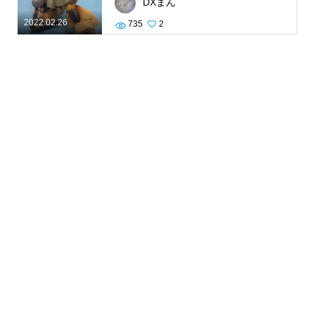
DXまん
2022.02.26
735
2