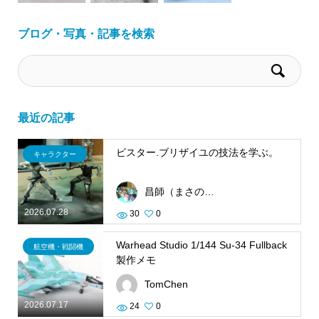
ブログ・写真・記事を検索
最近の記事
ビスター.ブリザイユの技法を学ぶ。
キャラクター
昌師（まさのり）
2026.07.28
30
0
Warhead Studio 1/144 Su-34 Fullback
航空機・戦闘機
製作メモ
TomChen
2026.07.17
24
0