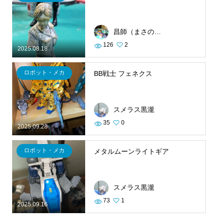
昌師（まさのり）
126
2
2025.08.18
ロボット・メカ
BB戦士 フェネクス
スメラス黒瀧
35
0
2025.09.28
ロボット・メカ
メタルムーンライトギア
スメラス黒瀧
73
1
2025.09.16