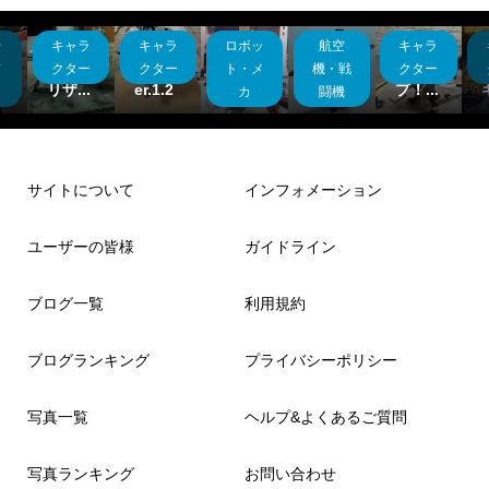
ッ
キャラ
キャラ
ロボッ
航空
キャラ
F
ビスタ
銀河
クロス
ー
ー.ブ
天使v
改造
日本戦
アッ
メ
クター
クター
ト・メ
機・戦
クター
リザ...
er.1.2
色々
車道...
プ！...
カ
闘機
サイトについて
インフォメーション
ユーザーの皆様
ガイドライン
ブログ一覧
利用規約
ブログランキング
プライバシーポリシー
写真一覧
ヘルプ&よくあるご質問
写真ランキング
お問い合わせ