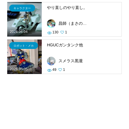
やり直しのやり直し。
キャラクター
昌師（まさのり）
2026.06.04
130
1
HGUCガンタンク他
ロボット・メカ
スメラス黒瀧
2026.05.05
49
1