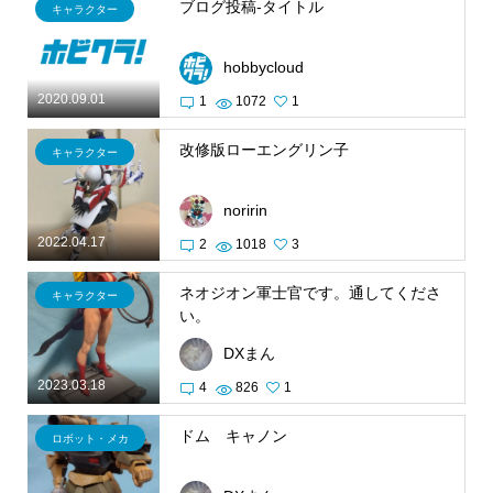
ブログ投稿-タイトル
キャラクター
hobbycloud
2020.09.01
1
1072
1
改修版ローエングリン子
キャラクター
noririn
2022.04.17
2
1018
3
ネオジオン軍士官です。通してくださ
キャラクター
い。
DXまん
2023.03.18
4
826
1
ドム キャノン
ロボット・メカ