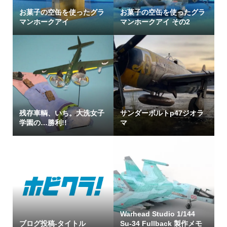
お菓子の空缶を使ったグラ
お菓子の空缶を使ったグラ
マンホークアイ
マンホークアイ その2
残存車輌、いち。大洗女子
サンダーボルトp47ジオラ
学園の…勝利!!
マ
Warhead Studio 1/144
ブログ投稿-タイトル
Su-34 Fullback 製作メモ