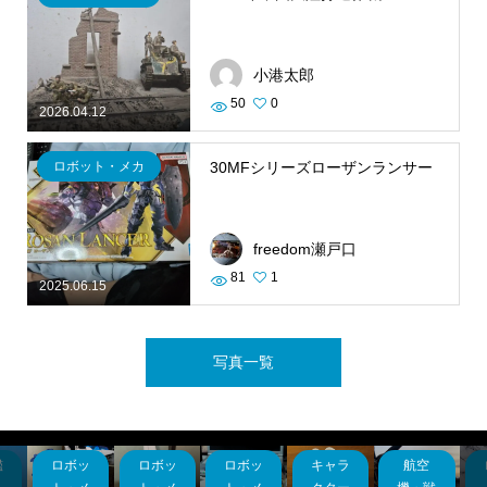
小港太郎
50
0
2026.04.12
ロボット・メカ
30MFシリーズローザンランサー
freedom瀬戸口
81
1
2025.06.15
写真一覧
キャラ
航空
ロボッ
ロボッ
ロボッ
キャラ
サンダ
制作日
プロヴ
ハセガ
バンダ