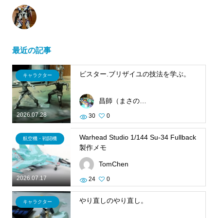
最近の記事
ビスター.ブリザイユの技法を学ぶ。
キャラクター
昌師（まさのり）
2026.07.28
30
0
Warhead Studio 1/144 Su-34 Fullback
航空機・戦闘機
製作メモ
TomChen
2026.07.17
24
0
やり直しのやり直し。
キャラクター