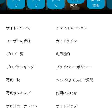
いと
ーボル
誌 司
ェデタ
ワ ザ
イフィ
クター
機・戦
ト・メ
ト・メ
ト・メ
クター
々
トp4...
馬懿...
ウロ...
ブン...
ギュ...
闘機
カ
カ
カ
サイトについて
インフォメーション
ユーザーの皆様
ガイドライン
ブログ一覧
利用規約
ブログランキング
プライバシーポリシー
写真一覧
ヘルプ&よくあるご質問
写真ランキング
お問い合わせ
ホビクラ！ナレッジ
サイトマップ