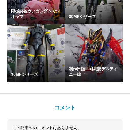
限械突破赤いガンダムでジ
オラマ
30MFシリーズ
制作日誌 司馬懿デスティ
30MFシリーズ
ニー編
コメント
この記事へのコメントはありません。