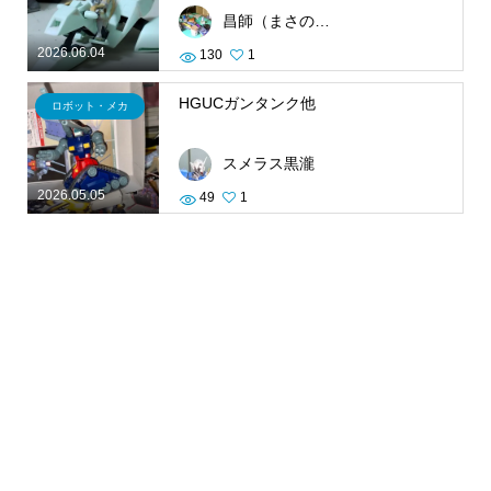
昌師（まさのり）
2026.06.04
130
1
HGUCガンタンク他
ロボット・メカ
スメラス黒瀧
2026.05.05
49
1