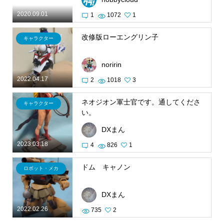
2020.09.01
1
1072
1
改修版ローエングリン子
キャラクター
noririn
2022.04.17
2
1018
3
ネオジオン軍士官です。通してくださ
キャラクター
い。
DXまん
2023.03.18
4
826
1
ドム キャノン
ロボット・メカ
DXまん
2022.02.26
735
2