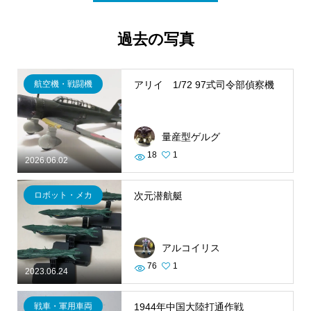
過去の写真
航空機・戦闘機
アリイ 1/72 97式司令部偵察機
量産型ゲルグ
18
1
2026.06.02
ロボット・メカ
次元潜航艇
アルコイリス
76
1
2023.06.24
戦車・軍用車両
1944年中国大陸打通作戦