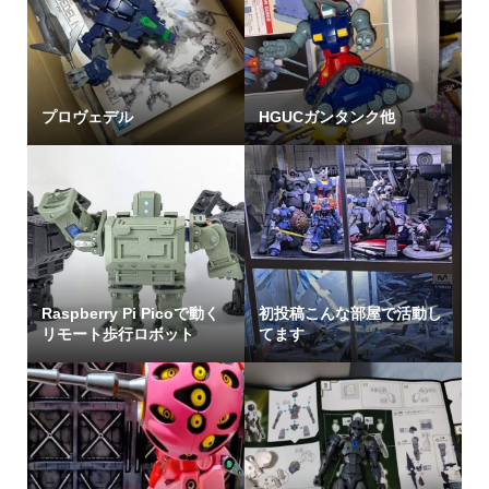
プロヴェデル
HGUCガンタンク他
Raspberry Pi Picoで動く
初投稿こんな部屋で活動し
リモート歩行ロボット
てます