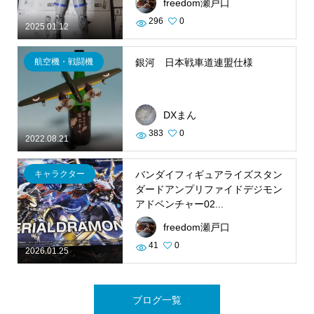
freedom瀬戸口
296
0
2025.01.12
航空機・戦闘機
銀河 日本戦車道連盟仕様
DXまん
383
0
2022.08.21
キャラクター
バンダイフィギュアライズスタン
ダードアンプリファイドデジモン
アドベンチャー02...
freedom瀬戸口
41
0
2026.01.25
ブログ一覧