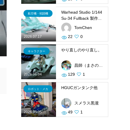
Warhead Studio 1/144
航空機・戦闘機
Su-34 Fullback 製作...
TomChen
22
0
2026.07.17
やり直しのやり直し。
キャラクター
昌師（まさのり）
129
1
2026.06.04
イ
HGUCガンタンク他
ロボット・メカ
スメラス黒瀧
49
1
2026.05.05