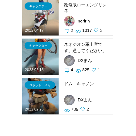
改修版ローエングリン
キャラクター
子
noririn
2
1017
3
2022.04.17
ネオジオン軍士官で
キャラクター
す。通してください。
DXまん
4
825
1
2023.03.18
ドム キャノン
ロボット・メカ
DXまん
735
2
2022.02.26