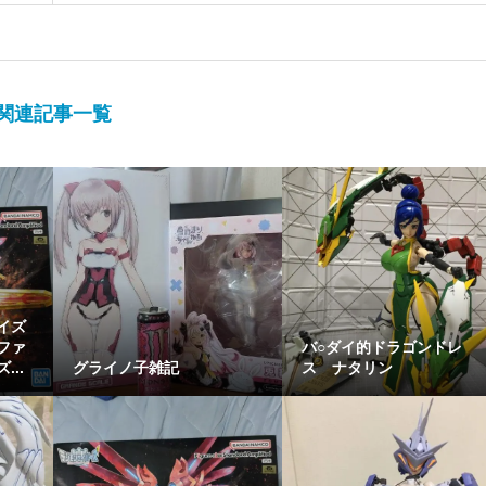
関連記事一覧
イズ
ファ
バ○ダイ的ドラゴンドレ
..
グライノ子雑記
ス ナタリン