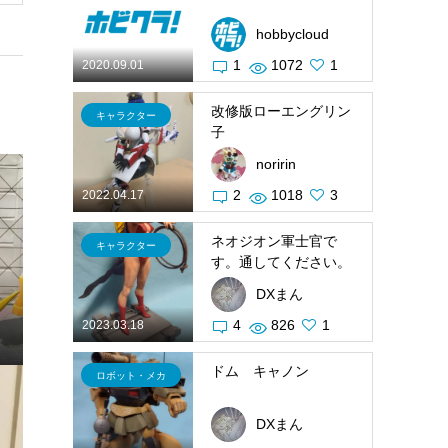
hobbycloud
1
1072
1
2020.09.01
改修版ローエングリン
キャラクター
子
noririn
2
1018
3
2022.04.17
ネオジオン軍士官で
キャラクター
す。通してください。
DXまん
4
826
1
2023.03.18
ドム キャノン
ロボット・メカ
DXまん