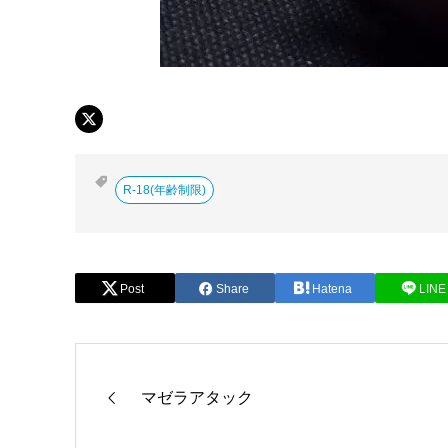
R-18(年齢制限)
Post
Share
Hatena
LINE
マゼラアタック