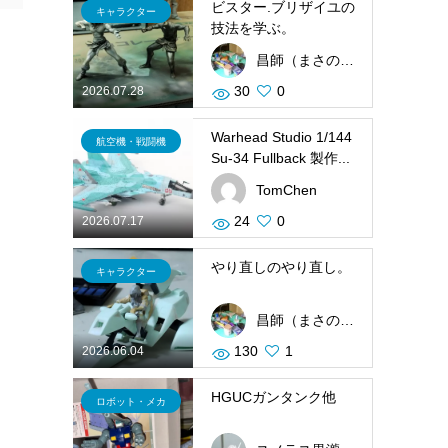
ビスター.ブリザイユの
キャラクター
技法を学ぶ。
昌師（まさのり）
30
0
2026.07.28
Warhead Studio 1/144
航空機・戦闘機
Su-34 Fullback 製作...
TomChen
24
0
2026.07.17
やり直しのやり直し。
キャラクター
昌師（まさのり）
130
1
2026.06.04
HGUCガンタンク他
ロボット・メカ