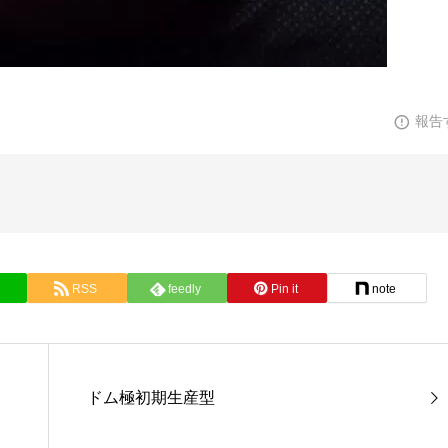
報告
RSS
feedly
Pin it
note
ドム極初期生産型