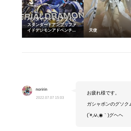
バンダイフィギュアライズ
スタンダードアンプリファ
イドデジモンアドベンチ...
天使
noririn
お疲れ様です。
2022.07.07 15:03
ガシャポンのグソク
(΄◉◞౪◟◉｀)グヘヘ