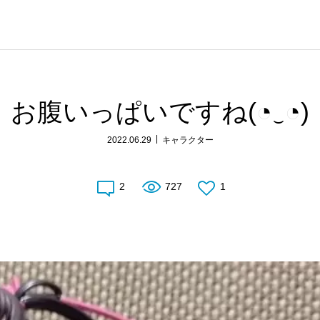
お腹いっぱいですね(◔‿◔)
2022.06.29
キャラクター
2
727
1