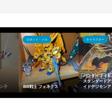
ロボット・メカ
キャラクター
バンダイフィギ
スタンダードア
ン子
BB戦士 フェネクス
イドデジモンアド