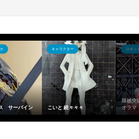
カ
キャラクター
ロボッ
限械突
ス サーバイン
こいと 続々々々
オラマ