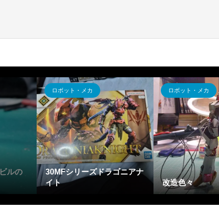
ロボット・メカ
ロボット・メカ
ビルの
30MFシリーズドラゴニアナ
イト
改造色々