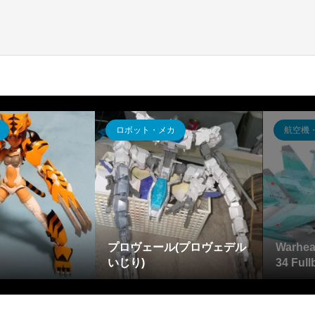
ロボット・メカ
航空機
プロヴェール(プロヴェデル
Warhea
いじり)
34 Fu