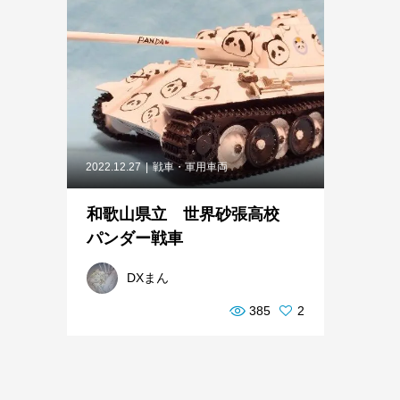
2022.12.27
戦車・軍用車両
和歌山県立 世界砂張高校
パンダー戦車
DXまん
385
2