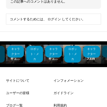
この記事へのコメントはありません。
コメントするためには、
ログイン
してください。
ッ
キャラ
ロボッ
キャラ
ロボッ
キャラ
バンダ
プロヴ
バンダ
ハセガ
ヘビー
ヴ
イフィ
ェール
イフィ
ワ ザ
アーム
メ
クター
ト・メ
クター
ト・メ
クター
ル
ギュ...
(プ...
ギュ...
ブン...
ズEW
カ
カ
サイトについて
インフォメーション
ユーザーの皆様
ガイドライン
ブログ一覧
利用規約