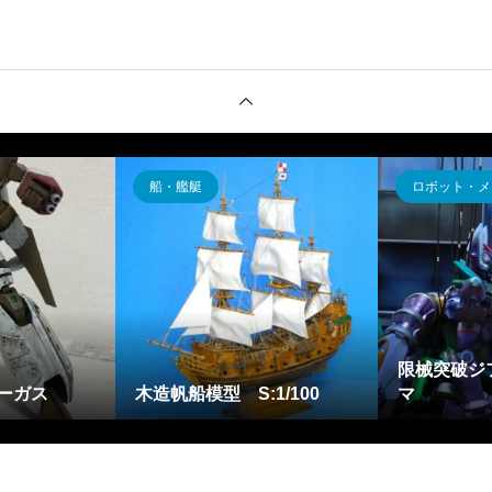
船・艦艇
ロボット・メ
限械突破ジ
ーガス
木造帆船模型 S:1/100
マ