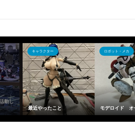
キャラクター
ロボット・メカ
活動し
最近やったこと
モデロイド オ