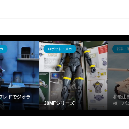
カ
ロボット・メカ
戦車・
フレドでジオラ
和歌山
30MFシリーズ
校 パ