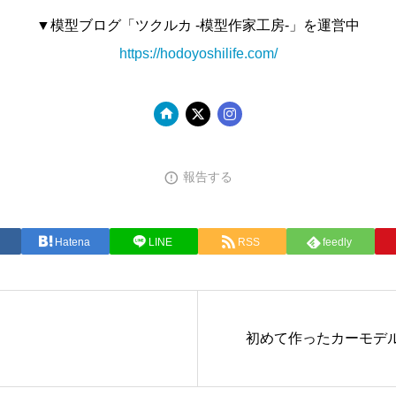
▼模型ブログ「ツクルカ -模型作家工房-」を運営中
https://hodoyoshilife.com/
報告する
Hatena
LINE
RSS
feedly
初めて作ったカーモデ