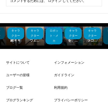
コメントするためには、
ログイン
してください。
ラ
キャラ
キャラ
ロボッ
キャラ
キャラ
は
キマリ
限械突
バーバ
バ○ダ
こいと
ンコ・
破ジフ
リアン
イ的ド
ー
クター
クター
ト・メ
クター
クター
続々々
ヴェ...
レド...
を、...
ラゴ...
カ
サイトについて
インフォメーション
ユーザーの皆様
ガイドライン
ブログ一覧
利用規約
ブログランキング
プライバシーポリシー