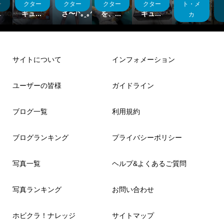
ィ
イフィ
う
リアン
イフィ
ゲーム
ー
クター
クター
クター
クター
ト・メ
.
ギュ...
さ〜/⁠ᐠ⁠｡⁠ꞈ⁠｡⁠ᐟ⁠
を、...
ギュ...
の…。
カ
サイトについて
インフォメーション
ユーザーの皆様
ガイドライン
ブログ一覧
利用規約
ブログランキング
プライバシーポリシー
写真一覧
ヘルプ&よくあるご質問
写真ランキング
お問い合わせ
ホビクラ！ナレッジ
サイトマップ