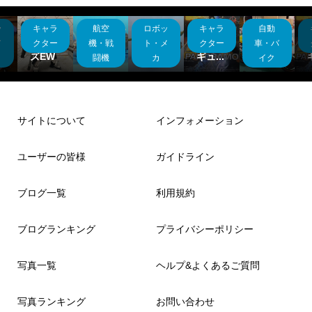
ッ
キャラ
航空
ロボッ
キャラ
自動
バ
ヘビー
お菓子
マゼラ
バンダ
本業を
飛
アーム
の空缶
アタッ
イフィ
活かし
メ
クター
機・戦
ト・メ
クター
車・バ
ズEW
を使...
ク
ギュ...
てシ...
闘機
カ
イク
サイトについて
インフォメーション
ユーザーの皆様
ガイドライン
ブログ一覧
利用規約
ブログランキング
プライバシーポリシー
写真一覧
ヘルプ&よくあるご質問
写真ランキング
お問い合わせ