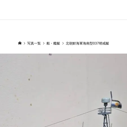
写真一覧
船・艦艇
北朝鮮海軍海南型037哨戒艇