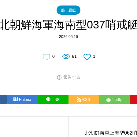
船・艦艇
北朝鮮海軍海南型037哨戒
2026.05.16
0
61
1
報告する
Hatena
LINE
RSS
feedly
北朝鮮海軍上海型062