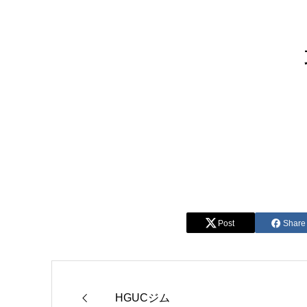
Post
Share
HGUCジム