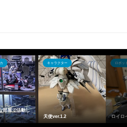
カ
キャラクター
ロボッ
な部屋で活動し
天使ver.1.2
ロイロ