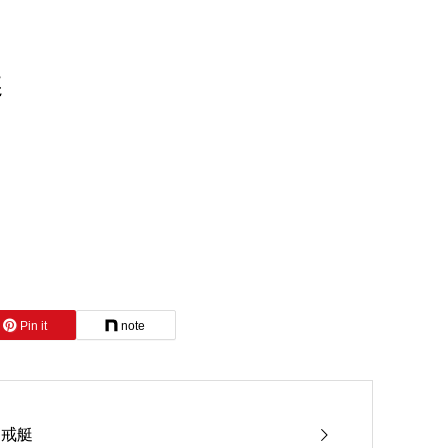
艇
Pin it
note
哨戒艇