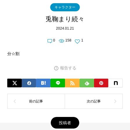
キャラクター
兎鞠まり続々
2024.01.21
0
158
1
分☆割
報告する
投稿者