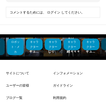
コメントするためには、
ログイン
してください。
ッ
ロボッ
キャラ
キャラ
キャラ
キャラ
稿
ドム
バンダ
ネヴァ
バンダ
な
キャノ
イフィ
リアい
こいと
イフィ
メ
ト・メ
クター
クター
クター
クター
.
ン
ギュ...
じり
続々々々
ギュ...
カ
サイトについて
インフォメーション
ユーザーの皆様
ガイドライン
ブログ一覧
利用規約