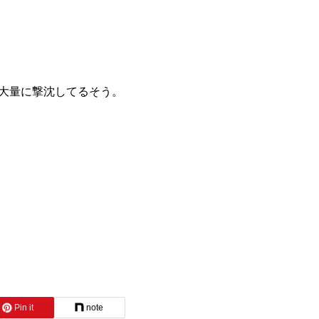
を大量に撃沈してるそう。
Pin it
note