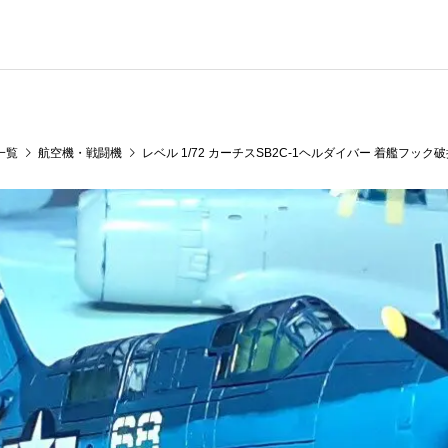
一覧
航空機・戦闘機
レベル 1/72 カーチスSB2C-1ヘルダイバー 着艦フック