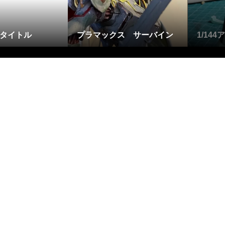
-タイトル
プラマックス サーバイン
1/144