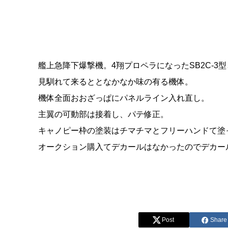
艦上急降下爆撃機。4翔プロペラになったSB2C-
見馴れて来るととなかなか味の有る機体。
機体全面おおざっぱにパネルライン入れ直し。
主翼の可動部は接着し、パテ修正。
キャノピー枠の塗装はチマチマとフリーハンドて塗
オークション購入てデカールはなかったのでデカー
Post
Share