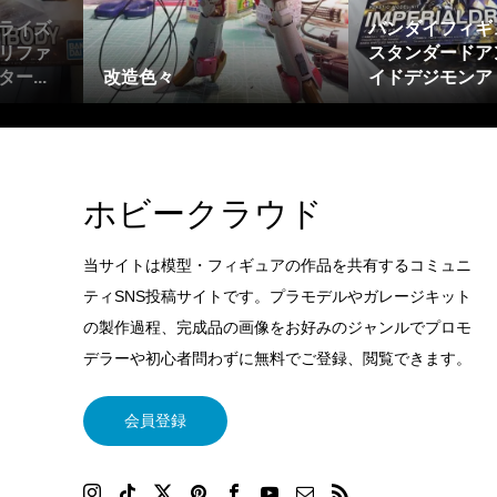
ライズ
バンダイフィギ
リファ
スタンダードア
ー...
改造色々
イドデジモンアド
ホビークラウド
当サイトは模型・フィギュアの作品を共有するコミュニ
ティSNS投稿サイトです。プラモデルやガレージキット
の製作過程、完成品の画像をお好みのジャンルでプロモ
デラーや初心者問わずに無料でご登録、閲覧できます。
会員登録