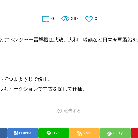
0
387
0
3型とアベンジャー雷撃機は武蔵、大和、瑞鶴など日本海軍艦船
ってつまようじで修正。
ルもオークションで中古を探して仕様。
報告する
Hatena
LINE
RSS
feedly