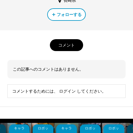
長崎県
フォローする
コメント
この記事へのコメントはありません。
コメントするためには、
ログイン
してください。
ラ
キャラ
ロボッ
キャラ
ロボッ
ロボッ
イ
ネオジ
BB戦
初投稿
30MF