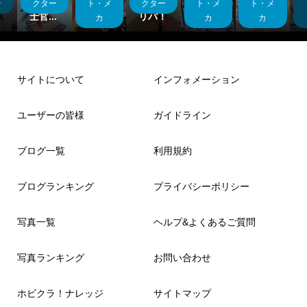
雑
オン軍
士 フ
ガタキ
こんな
シリー
ー
クター
ト・メ
クター
ト・メ
ト・メ
士官...
ェネ...
リバ！
部屋...
ズ
カ
カ
カ
サイトについて
インフォメーション
ユーザーの皆様
ガイドライン
ブログ一覧
利用規約
ブログランキング
プライバシーポリシー
写真一覧
ヘルプ&よくあるご質問
写真ランキング
お問い合わせ
ホビクラ！ナレッジ
サイトマップ