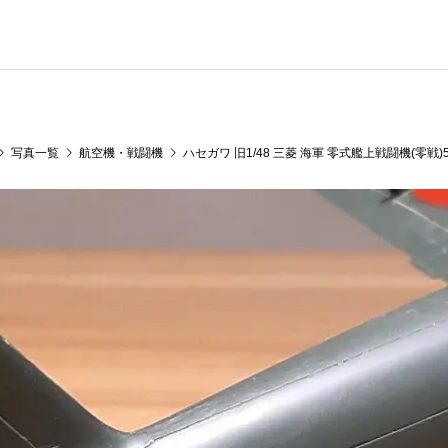
写真一覧
航空機・戦闘機
ハセガワ 旧1/48 三菱 海軍 零式艦上戦闘機(零戦)