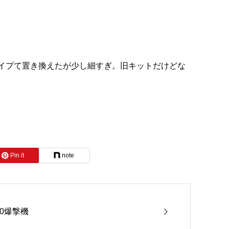
イプて置き換えたが少し細すぎ。旧キットだけどな
Pin it
note
10爆撃機