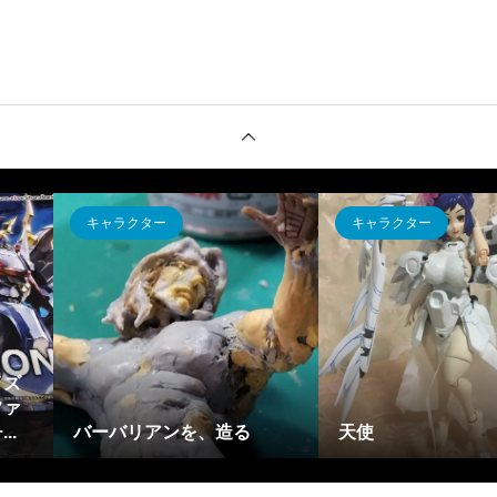
キャラクター
ロボット・メ
30MFシリ
、造る
天使
ースト