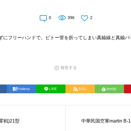
0
396
2
ずにフリーハンドで。ピトー管を折ってしまい真鍮線と真鍮パ
報告する
Hatena
LINE
RSS
feedly
零戦)21型
中華民国空軍martin B-