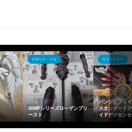
カ
キャラクター
キャラ
バンダイフィギュアライズ
ーズローザンプリ
スタンダードアンプリファ
ネオジ
イドデジモンセイバーズ...
してく