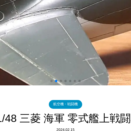
航空機・戦闘機
/48 三菱 海軍 零式艦上戦闘
2024.02.15