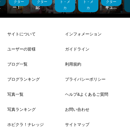
ィ
ータ
ノ子雑
シリー
イン飛
イフィ
ー
クター
クター
ト・メ
ト・メ
クター
.
ー！
記
ズ
ぶ
ギュ...
カ
カ
サイトについて
インフォメーション
ユーザーの皆様
ガイドライン
ブログ一覧
利用規約
ブログランキング
プライバシーポリシー
写真一覧
ヘルプ&よくあるご質問
写真ランキング
お問い合わせ
ホビクラ！ナレッジ
サイトマップ