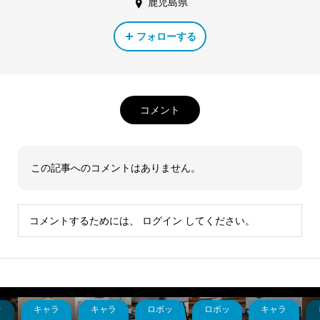
鹿児島県
フォローする
コメント
この記事へのコメントはありません。
コメントするためには、
ログイン
してください。
ラ
キャラ
キャラ
ロボッ
ロボッ
キャラ
ダ
ラトラ
グライ
30MF
ダンバ
バンダ