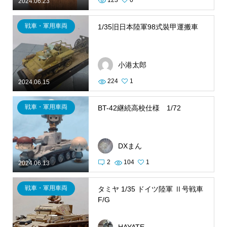
123
0
2024.06.23
戦車・軍用車両
1/35旧日本陸軍98式裝甲運搬車
小港太郎
224
1
2024.06.15
戦車・軍用車両
BT-42継続高校仕様 1/72
DXまん
2
104
1
2024.06.13
戦車・軍用車両
タミヤ 1/35 ドイツ陸軍 Ⅱ号戦車
F/G
HAYATE