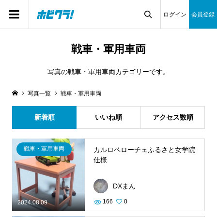
ログイン
会員登録

戦車・軍用車両
写真の戦車・軍用車両カテゴリーです。
写真一覧
戦車・軍用車両
新着順
いいね順
アクセス数順
戦車・軍用車両
カルロベローチェふるさと女学院
仕様
DXまん
166
0
2024.08.09