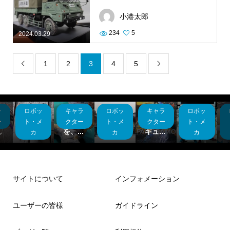
小港太郎
234
5
2024.03.29
1
2
3
4
5


ラ
ロボッ
キャラ
ロボッ
キャラ
ロボッ
30MF
バーバ
Rasp
バンダ
レトロ
プ
シリー
リアン
berry
イフィ
ゲーム
ー
ト・メ
クター
ト・メ
クター
ト・メ
し
ズリ...
を、...
Pi Pi...
ギュ...
の…。
カ
カ
カ
サイトについて
インフォメーション
ユーザーの皆様
ガイドライン