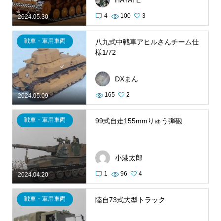
4
100
3
2024.05.30
戦車・軍用車両
八九式中戦車アヒルさんチーム仕
様1/72
DXまん
165
2
2024.05.09
戦車・軍用車両
99式自走155mmりゅう弾砲
小港太郎
1
96
4
2024.04.20
戦車・軍用車両
陸自73式大型トラック