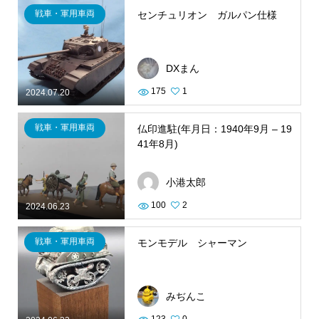
戦車・軍用車両
センチュリオン ガルパン仕様
DXまん
175
1
2024.07.20
戦車・軍用車両
仏印進駐(年月日：1940年9月 – 19
41年8月)
小港太郎
100
2
2024.06.23
戦車・軍用車両
モンモデル シャーマン
みぢんこ