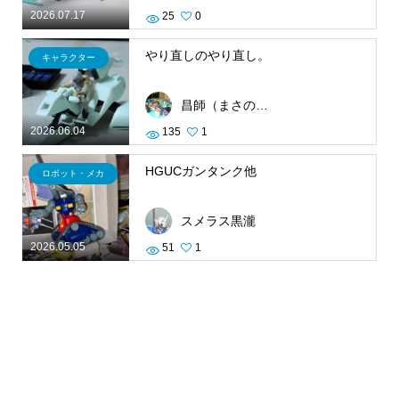
2026.07.17
25
0
やり直しのやり直し。
キャラクター
昌師（まさのり）
2026.06.04
135
1
HGUCガンタンク他
ロボット・メカ
スメラス黒瀧
2026.05.05
51
1