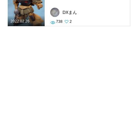
DXまん
2022.02.26
738
2