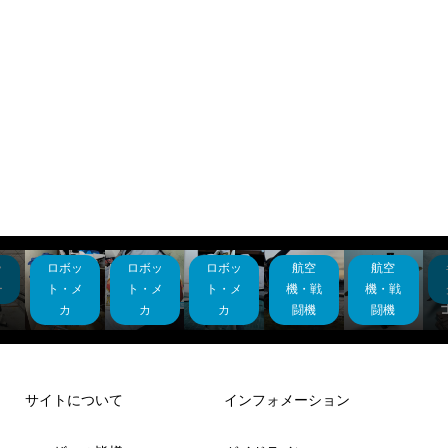
ラ
ロボッ
ロボッ
ロボッ
航空
航空
ー
メタル
30MF
サンダ
銀河
ム
ムーン
シリー
1/144
ーボル
日本戦
ー
ト・メ
ト・メ
ト・メ
機・戦
機・戦
ライ...
ズロ...
アロン
トp4...
車道...
カ
カ
カ
闘機
闘機
サイトについて
インフォメーション