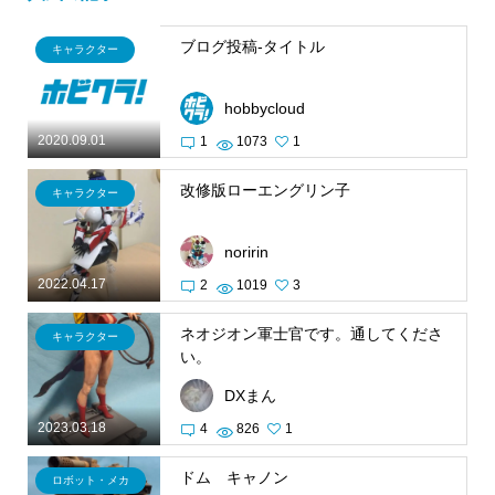
ブログ投稿-タイトル
キャラクター
hobbycloud
2020.09.01
1
1073
1
改修版ローエングリン子
キャラクター
noririn
2022.04.17
2
1019
3
ネオジオン軍士官です。通してくださ
キャラクター
い。
DXまん
2023.03.18
4
826
1
ドム キャノン
ロボット・メカ