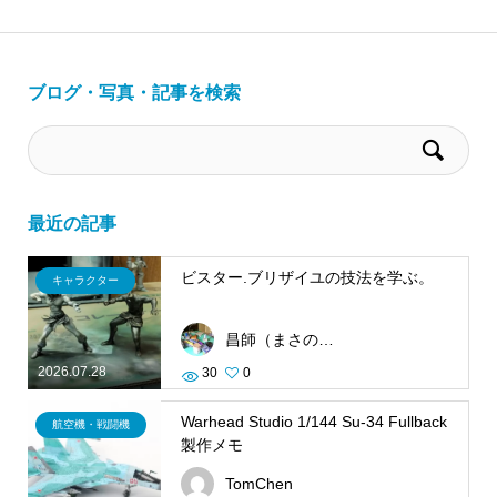
ブログ・写真・記事を検索
最近の記事
ビスター.ブリザイユの技法を学ぶ。
キャラクター
昌師（まさのり）
2026.07.28
30
0
Warhead Studio 1/144 Su-34 Fullback
航空機・戦闘機
製作メモ
TomChen