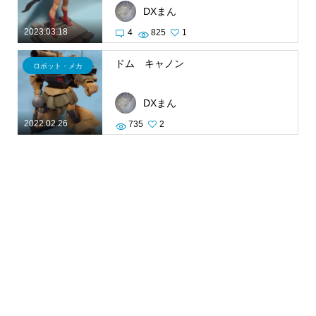
DXまん
2023.03.18
4
825
1
ドム キャノン
ロボット・メカ
DXまん
2022.02.26
735
2