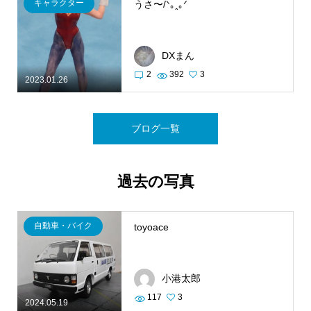
キャラクター
うさ〜/⁠ᐠ⁠｡⁠ꞈ⁠｡⁠ᐟ⁠
DXまん
2
392
3
2023.01.26
ブログ一覧
過去の写真
自動車・バイク
toyoace
小港太郎
117
3
2024.05.19