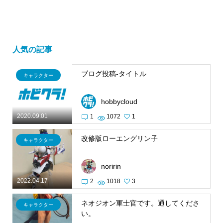
人気の記事
ブログ投稿-タイトル
キャラクター
hobbycloud
2020.09.01
1
1072
1
改修版ローエングリン子
キャラクター
noririn
2022.04.17
2
1018
3
ネオジオン軍士官です。通してくださ
キャラクター
い。