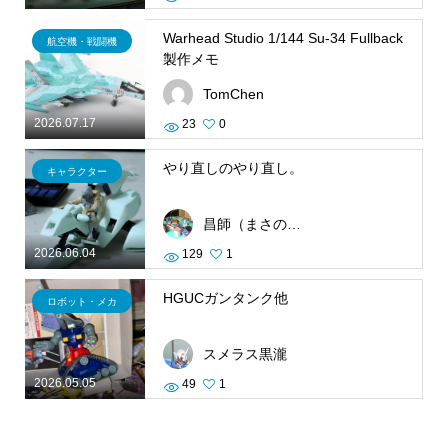
Warhead Studio 1/144 Su-34 Fullback
航空機・戦闘機
製作メモ
TomChen
2026.07.17
23
0
やり直しのやり直し。
キャラクター
昌師（まさのり）
2026.06.04
129
1
HGUCガンタンク他
ロボット・メカ
スメラス黒瀧
2026.05.05
49
1