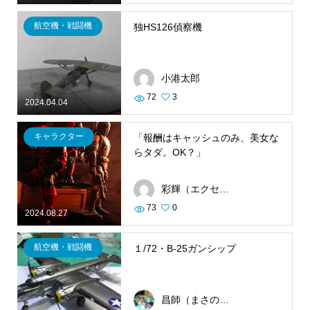
航空機・戦闘機
独HS126偵察機
小港太郎
72
3
2024.04.04
キャラクター
「報酬はキャッシュのみ、美女な
らタダ。OK？」
彩輝（エクセルシオール）
73
0
2024.08.27
航空機・戦闘機
１/72・B-25ガンシップ
昌師（まさのり）