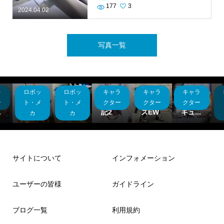
177
3
2024.04.02
写真一覧
ロボッ
ロボッ
キャラ
キャラ
キャラ
ロボッ
機動戦
メタル
グライ
ヘビー
バンダ
ＰLＡ
士ガン
ムーン
ノ子雑
アーム
イフィ
ＭＡX
ト・メ
ト・メ
クター
クター
クター
ト・メ
ダム...
ライ...
記2
ズEW
ギュ...
ＶF-...
カ
カ
カ
サイトについて
インフォメーション
ユーザーの皆様
ガイドライン
ブログ一覧
利用規約