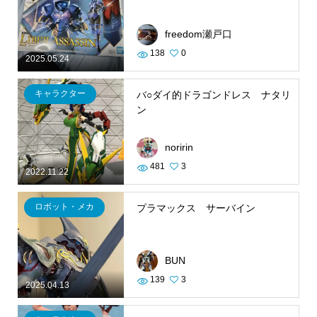
freedom瀬戸口
138
0
2025.05.24
キャラクター
バ○ダイ的ドラゴンドレス ナタリ
ン
noririn
481
3
2022.11.22
ロボット・メカ
プラマックス サーバイン
BUN
139
3
2025.04.13