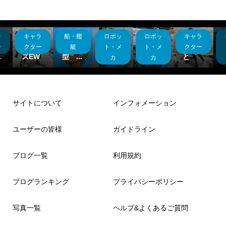
ラ
キャラ
船・艦
ロボッ
ロボッ
キャラ
ダ
ヘビー
木造帆
ドム
30MF
最近や
ィ
アーム
船模
キャノ
シリー
ったこ
ー
クター
艇
ト・メ
ト・メ
クター
.
ズEW
型 ...
ン
ズ
と
カ
カ
サイトについて
インフォメーション
ユーザーの皆様
ガイドライン
ブログ一覧
利用規約
ブログランキング
プライバシーポリシー
写真一覧
ヘルプ&よくあるご質問