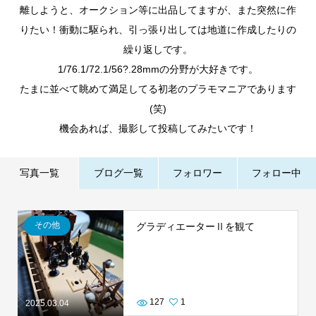
離しようと、オークション等に出品してますが、また突然に作
りたい！衝動に駆られ、引っ張り出しては地道に作成したりの
繰り返しです。
1/76.1/72.1/56?.28mmの分野が大好きです。
たまに並べて眺めて満足してる初老のプラモマニアであります
(笑)
機会あれば、撮影して投稿してみたいです！
写真一覧
ブログ一覧
フォロワー
フォロー中
その他
グラディエーターⅡを観て
127
1
2025.03.04