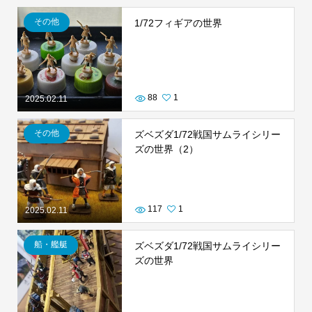
その他
1/72フィギアの世界
88
1
2025.02.11
その他
ズベズダ1/72戦国サムライシリー
ズの世界（2）
117
1
2025.02.11
船・艦艇
ズベズダ1/72戦国サムライシリー
ズの世界