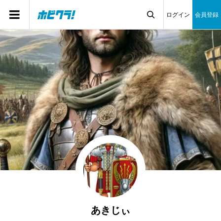
ログイン
会員登録

あきじぃ