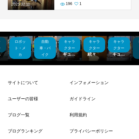
196
1
2025.02.11
ラ
ロボッ
自動
キャラ
キャラ
キャラ
直
30MF
本業を
バンダ
バンダ
や
シリー
活かし
イフィ
こいと
イフィ
ー
ト・メ
車・バ
クター
クター
クター
.
ズド...
てシ...
ギュ...
続々
ギュ...
カ
イク
サイトについて
インフォメーション
ユーザーの皆様
ガイドライン
ブログ一覧
利用規約
ブログランキング
プライバシーポリシー